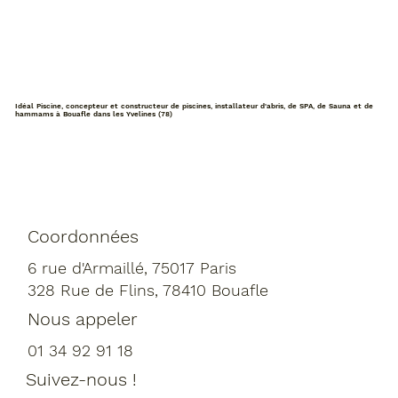
Une piscine sans chlore : quel
traitement faire ?
Idéal Piscine, concepteur et constructeur de piscines, installateur d'abris, de SPA, de Sauna et de
hammams à Bouafle dans les Yvelines (78)
Coordonnées
6 rue d'Armaillé, 75017 Paris
328 Rue de Flins, 78410 Bouafle
Nous appeler
01 34 92 91 18
Suivez-nous !