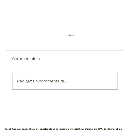
Commentaires
Rédigez un commentaire...
Permis de construire pour une piscine :
tout ce qu’il faut savoir
Idéal Piscine, concepteur et constructeur de piscines, installateur d'abris, de SPA, de Sauna et de