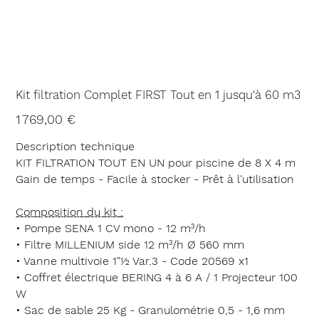
Kit filtration Complet FIRST Tout en 1 jusqu'à 60 m3
Prix
1 769,00 €
Description technique
KIT FILTRATION TOUT EN UN pour piscine de 8 X 4 m
Gain de temps - Facile à stocker - Prêt à l'utilisation
Composition du kit :
• Pompe SENA 1 CV mono - 12 m³/h
• Filtre MILLENIUM side 12 m³/h Ø 560 mm
• Vanne multivoie 1"½ Var.3 - Code 20569 x1
• Coffret électrique BERING 4 à 6 A / 1 Projecteur 100
W
• Sac de sable 25 Kg - Granulométrie 0,5 - 1,6 mm