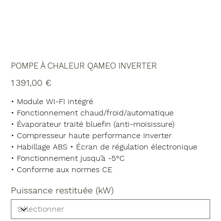
POMPE À CHALEUR QAMEO INVERTER
Prix
1 391,00 €
• Module WI-FI intégré
• Fonctionnement chaud/froid/automatique
• Évaporateur traité bluefin (anti-moisissure)
• Compresseur haute performance Inverter
• Habillage ABS • Écran de régulation électronique
• Fonctionnement jusqu’à -5°C
• Conforme aux normes CE
Puissance restituée (kW)