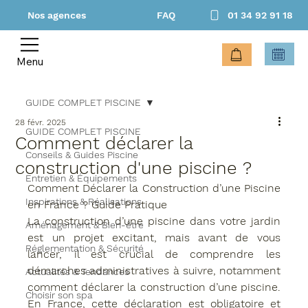
Nos agences
FAQ
01 34 92 91 18
Menu
GUIDE COMPLET PISCINE
28 févr. 2025
GUIDE COMPLET PISCINE
Comment déclarer la
Conseils & Guides Piscine
construction d'une piscine ?
Entretien & Équipements
Comment Déclarer la Construction d’une Piscine 
Inspirations & Réalisations
en France ? Guide Pratique
La construction d’une piscine dans votre jardin 
Aménagement & Bien-être
est un projet excitant, mais avant de vous 
Réglementation & Sécurité
lancer, il est crucial de comprendre les 
démarches administratives à suivre, notamment 
Actualités & Tendances
comment déclarer la construction d’une piscine
. 
Choisir son spa
En France, cette déclaration est obligatoire et 