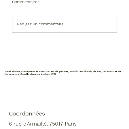
Commentaires
Rédigez un commentaire...
Permis de construire pour une piscine :
tout ce qu’il faut savoir
Idéal Piscine, concepteur et constructeur de piscines, installateur d'abris, de SPA, de Sauna et de
hammams à Bouafle dans les Yvelines (78)
Coordonnées
6 rue d'Armaillé, 75017 Paris