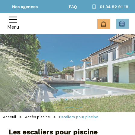
Nos agences
FAQ
01 34 92 91 18
Menu
>
>
Acceuil
Accès piscine
Escaliers pour piscine
Les escaliers pour piscine