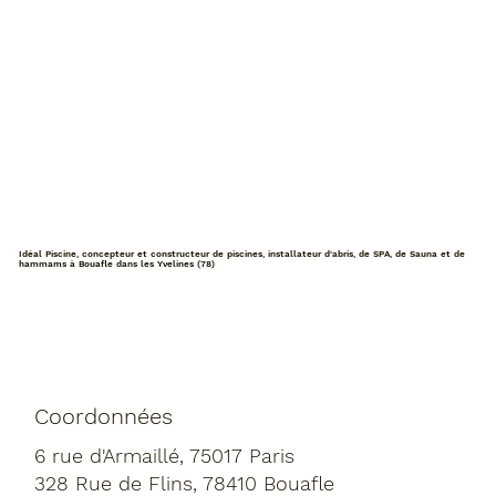
Idéal Piscine, concepteur et constructeur de piscines, installateur d'abris, de SPA, de Sauna et de
hammams à Bouafle dans les Yvelines (78)
Coordonnées
6 rue d'Armaillé, 75017 Paris
328 Rue de Flins, 78410 Bouafle