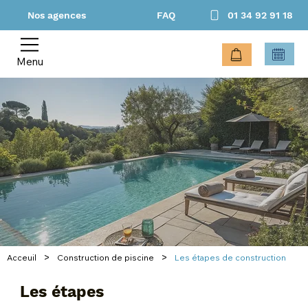
Nos agences
FAQ
01 34 92 91 18
Menu
>
>
Acceuil
Construction de piscine
Les étapes de construction
Les étapes