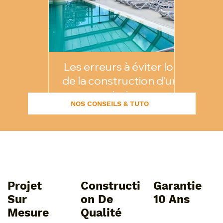
Les erreurs à éviter lors
Comm
de la construction d’une
vale
piscine
NOS CONSEILS & TUTO
Projet
Constructi
Garantie
Sur
On De
10 Ans
Mesure
Qualité