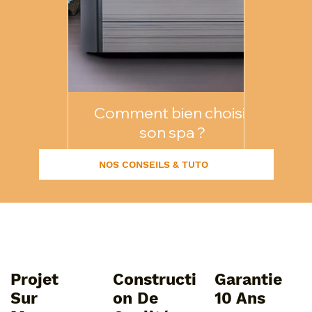
Comment bien choisir
Commen
son spa ?
pi
NOS CONSEILS & TUTO
Projet
Constructi
Garantie
Sur
On De
10 Ans