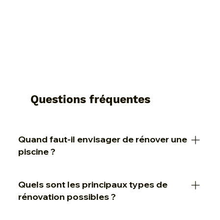
Questions fréquentes
Quand faut-il envisager de rénover une
piscine ?
Une rénovation devient nécessaire lorsque : Le
Quels sont les principaux types de
revêtement (liner, carrelage, coque, etc.) présente
rénovation possibles ?
des fissures, fuites ou décolorations. Les
équipements (pompe, filtration, éclairage)
Rénovation esthétique : remplacement du liner, du