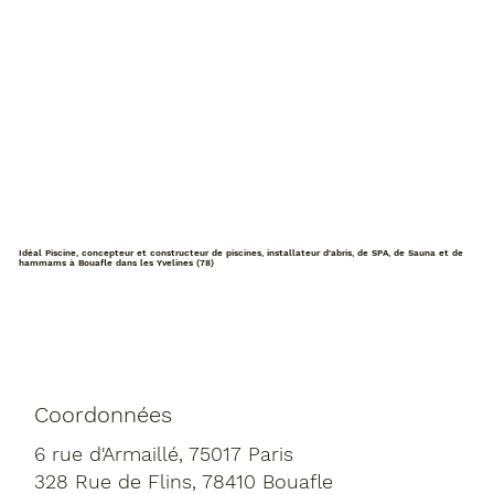
Idéal Piscine, concepteur et constructeur de piscines, installateur d'abris, de SPA, de Sauna et de
hammams à Bouafle dans les Yvelines (78)
Coordonnées
6 rue d'Armaillé, 75017 Paris
328 Rue de Flins, 78410 Bouafle