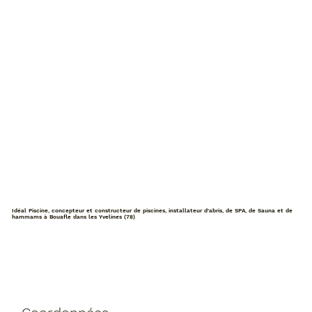
Idéal Piscine, concepteur et constructeur de piscines, installateur d'abris, de SPA, de Sauna et de
hammams à Bouafle dans les Yvelines (78)