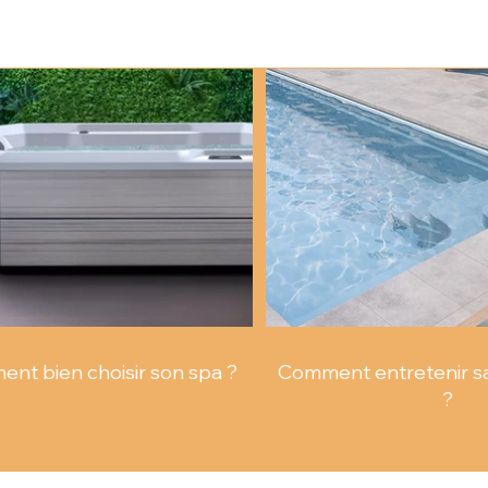
vitesse de filtration adaptée : sable : 40–50 m/h cartouche :
un filtre trop grand entraîne une filtration insuffisante. Le choi
nt bien choisir son spa ?
Comment entretenir sa 
?