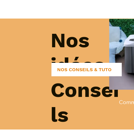
Un bon filtre doit permettre une 
filtre trop petit s’encrasse vite ; 
réel de la pompe.
Nos
idées &
NOS CONSEILS & TUTO
Consei
Comme
ls