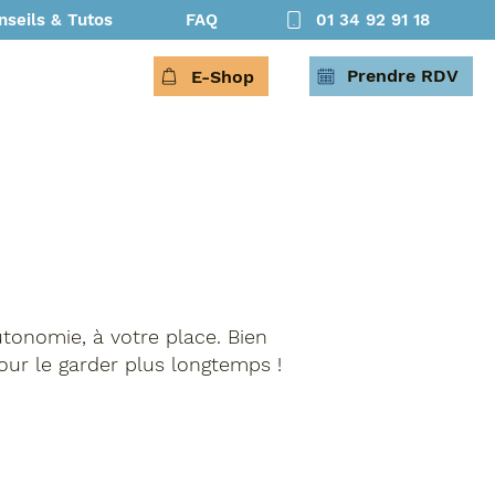
nseils & Tutos
FAQ
01 34 92 91 18
Prendre RDV
E-Shop
utonomie, à votre place. Bien
 pour le garder plus longtemps !