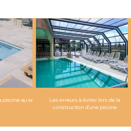
 5–10 m/h diatomées : 3–5 m/h Un
x doit être cohérent avec le débit
piscine au sel
Les erreurs à éviter lors de la
construction d’une piscine