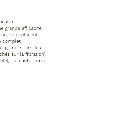
 bassin
e grande efficacité.
rie, se déplacent
e complet.
x grandes familles :
és sur la filtration),
câble), plus autonomes