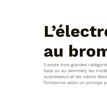
L’élect
au bro
Il existe trois grandes catégor
balai ou au skimmer), les modè
surpresseur) et les robots éle
fonctionne selon un principe p