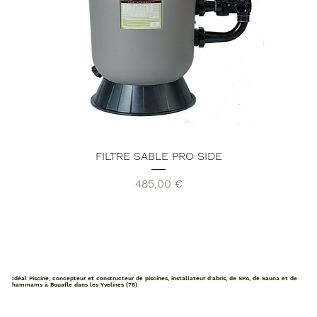
FILTRE SABLE PRO SIDE
Prix
485,00 €
Idéal Piscine, concepteur et constructeur de piscines, installateur d'abris, de SPA, de Sauna et de
hammams à Bouafle dans les Yvelines (78)