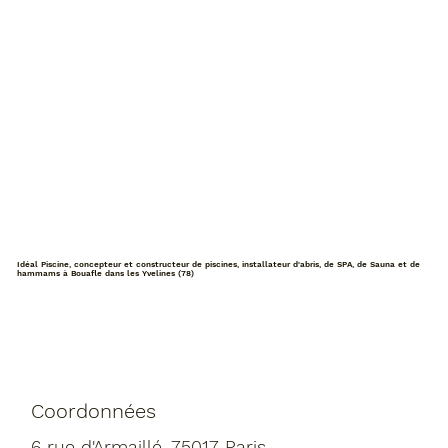
Idéal Piscine, concepteur et constructeur de piscines, installateur d'abris, de SPA, de Sauna et de
hammams à Bouafle dans les Yvelines (78)
Coordonnées
6 rue d'Armaillé, 75017 Paris