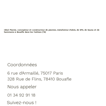
Les erreurs à éviter lors de la
construction d’une piscine
Idéal Piscine, concepteur et constructeur de piscines, installateur d'abris, de SPA, de Sauna et de
hammams à Bouafle dans les Yvelines (78)
Coordonnées
6 rue d'Armaillé, 75017 Paris
328 Rue de Flins, 78410 Bouafle
Nous appeler
01 34 92 91 18
Suivez-nous !