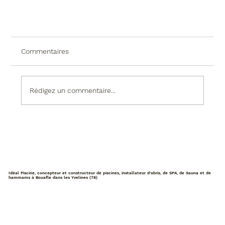
Commentaires
Rédigez un commentaire...
Plongez dans le luxe des piscines exotiques
Idéal Piscine, concepteur et constructeur de piscines, installateur d'abris, de SPA, de Sauna et de
hammams à Bouafle dans les Yvelines (78)