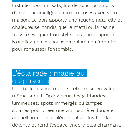
Installez des 
transats
, 
lits de soleil
 ou 
salons 
d’extérieur
 aux lignes harmonieuses avec votre 
maison. Le bois apporte une touche naturelle et 
chaleureuse, tandis que le métal ou la résine 
tressée évoquent un style plus contemporain. 
N’oubliez pas les 
coussins colorés
 ou à motifs 
pour rehausser l’ensemble.
L'éclairage : magie au 
crépuscule
Une belle piscine mérite d’être mise en valeur 
même la nuit. Optez pour des 
guirlandes 
lumineuses
, 
spots immergés
 ou 
lampes 
solaires
 pour créer une atmosphère douce et 
accueillante. La lumière tamisée invite à la 
détente et rend l’espace encore plus charmant.