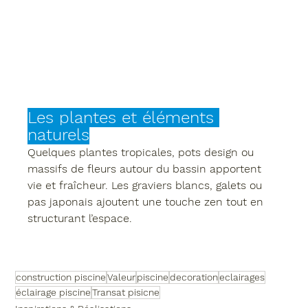
Les plantes et éléments 
naturels
Quelques 
plantes tropicales
, 
pots design
 ou 
massifs de fleurs
 autour du bassin apportent 
vie et fraîcheur. Les 
graviers blancs
, 
galets
 ou 
pas japonais
 ajoutent une touche zen tout en 
structurant l’espace.
construction piscine
Valeur
piscine
decoration
eclairages
éclairage piscine
Transat pisicne