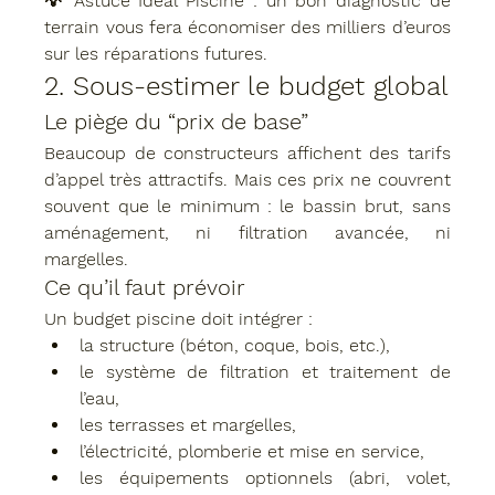
💡 
Astuce Ideal Piscine
 : un bon diagnostic de 
terrain vous fera économiser des milliers d’euros 
sur les réparations futures.
2. Sous-estimer le budget global
Le piège du “prix de base”
Beaucoup de constructeurs affichent des tarifs 
d’appel très attractifs. Mais ces prix ne couvrent 
souvent que le 
minimum
 : le bassin brut, sans 
aménagement, ni filtration avancée, ni 
margelles.
Ce qu’il faut prévoir
Un budget piscine doit intégrer :
la 
structure
 (béton, coque, bois, etc.),
le 
système de filtration et traitement de 
l’eau
,
les 
terrasses et margelles
,
l’
électricité, plomberie et mise en service
,
les 
équipements optionnels
 (abri, volet, 