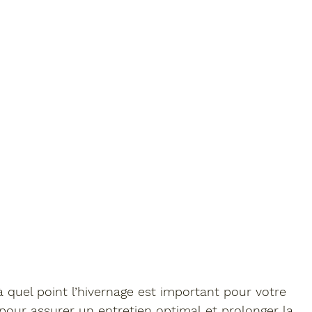
 quel point l’
hivernage
 est important pour votre 
 pour 
assurer un entretien optimal
 et 
prolonger la 