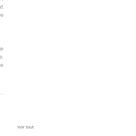
t 
e 
e 
. 
e 
Voir tout