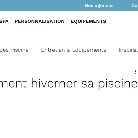
Co
Nos agences
SPA
PERSONNALISATION
EQUIPEMENTS
des Piscine
Entretien & Équipements
Inspira
tation & Sécurité
Actualités & Tendances
Ch
ent hiverner sa piscine