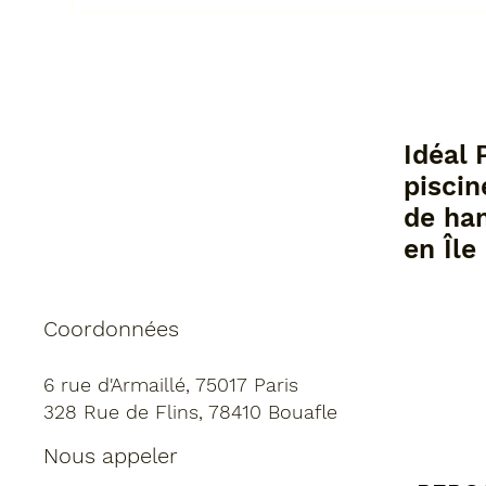
Une piscine sans chlore :
Com
quel traitement faire ?
sa 
sys
Idéal 
piscin
de ha
en Île
Coordonnées
6 rue d'Armaillé, 75017 Paris
328 Rue de Flins, 78410 Bouafle
Nous appeler