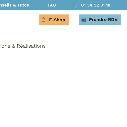
nseils & Tutos
FAQ
01 34 92 91 18
Prendre RDV
E-Shop
tions & Réalisations
oisir son spa