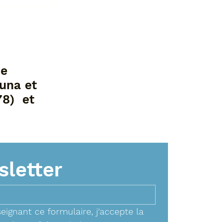
nir une
uide
de
auna et
78) et
letter
eignant ce formulaire, j'accepte la 