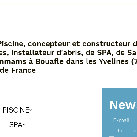
ment chauffer l’eau de
Comment entrete
piscine : bien choisir son
piscine lagon ? G
tème de chauffage ?
pratique
Piscine, concepteur et constructeur 
es, installateur d'abris, de SPA, de S
mmams à Bouafle dans les Yvelines (
 de France
News
PISCINE
SPA
En rens