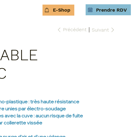
Prendre RDV
E-Shop
Précédent
Suivant
SABLE
C
o-plastique : très haute résistance
ure unies par électro-soudage
s avec la cuve : aucun risque de fuite
r collerette vissée
 purge d'air et d'une vidange