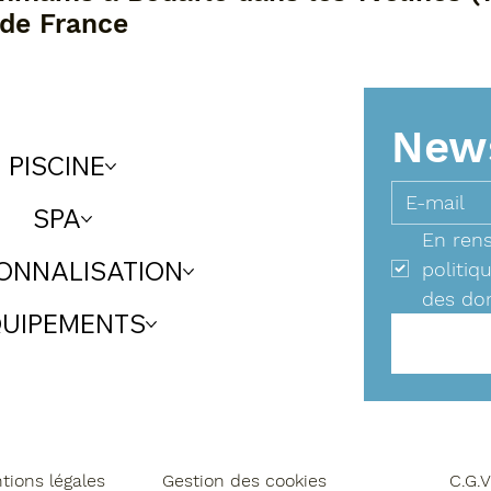
 de France
News
PISCINE
SPA
En rens
ONNALISATION
politiq
des do
UIPEMENTS
tions légales
Gestion des cookies
C.G.