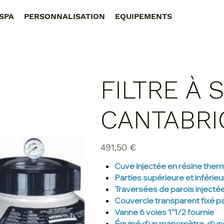
SPA
PERSONNALISATION
EQUIPEMENTS
FILTRE À 
CANTABRI
Prix
491,50 €
Cuve injectée en résine therm
Parties supérieure et inférie
Traversées de parois injectée
Couvercle transparent fixé pa
Vanne 6 voies 1"1/2 fournie
Équipé d'un manomètre, d'une