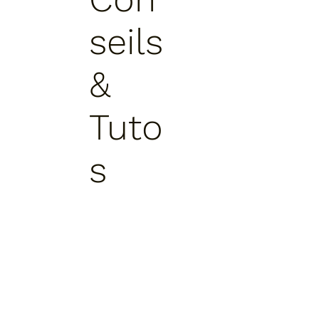
seils
&
Tuto
s