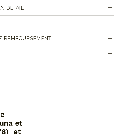
EN DÉTAIL
DE REMBOURSEMENT
de
auna et
78) et