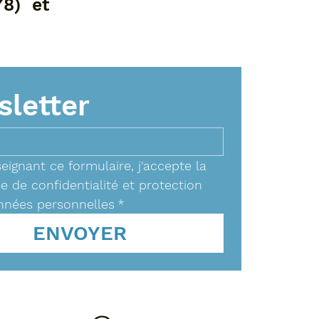
78) et
letter
eignant ce formulaire, j'accepte la 
ue de confidentialité et protection 
nnées personnelles
*
ENVOYER