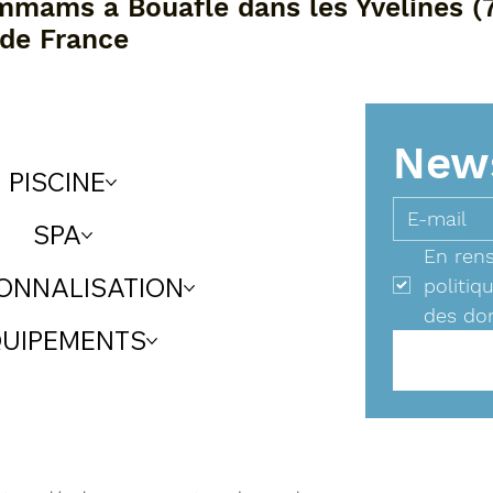
mmams à Bouafle dans les Yvelines (
 de France
News
PISCINE
SPA
En rens
ONNALISATION
politiq
des do
UIPEMENTS