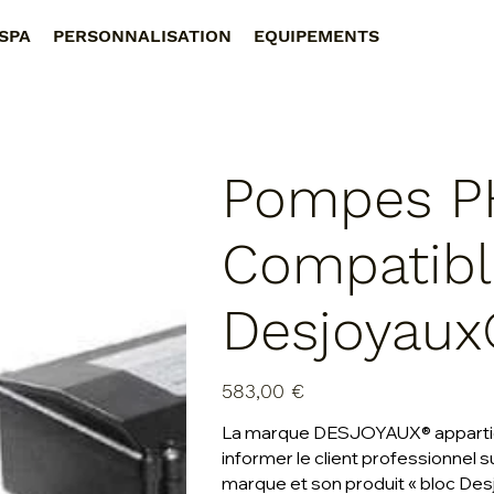
SPA
PERSONNALISATION
EQUIPEMENTS
Pompes P
Compatibl
Desjoyau
Prix
583,00 €
La marque DESJOYAUX® appartient
informer le client professionnel 
marque et son produit « bloc Desj