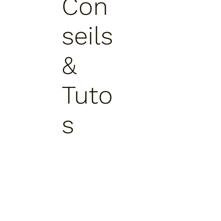
Con
V
seils
&
Tuto
s