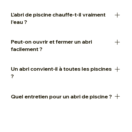
Non, mais il doit respecter la norme NF P90-309
L’abri de piscine chauffe-t-il vraiment
s’il sert de dispositif de sécurité.
l’eau ?
Oui, l’effet serre augmente la température de l’eau
Peut-on ouvrir et fermer un abri
de plusieurs degrés, surtout avec un abri bas.
facilement ?
Oui, selon le modèle, l’ouverture peut être
Un abri convient-il à toutes les piscines
coulissante, télescopique ou motorisée.
?
La majorité des piscines peuvent être équipées,
Quel entretien pour un abri de piscine ?
avec des modèles adaptés aux bassins
rectangulaires ou formes libres.
Un nettoyage régulier des vitrages et rails suffit
pour assurer sa durabilité.