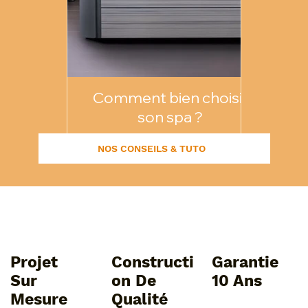
Comment bien choisir
Commen
son spa ?
pi
NOS CONSEILS & TUTO
Projet
Constructi
Garantie
Sur
On De
10 Ans
Mesure
Qualité