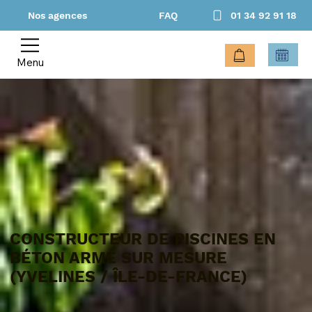
Nos agences
FAQ
01 34 92 91 18
Menu
CONSTRUCTEUR DE PISCINES EN
BÉTON ARMÉ SUR MESURE
(YVELINES / ÎLE-DE-FRANCE)