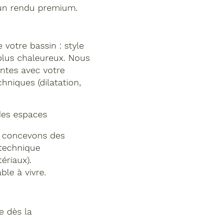
 un rendu premium.
 votre bassin : style
plus chaleureux. Nous
entes avec votre
hniques (dilatation,
des espaces
us concevons des
 technique
ériaux).
able à vivre.
e dès la