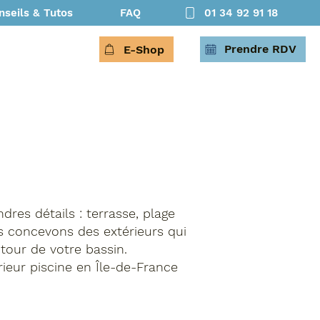
nseils & Tutos
FAQ
01 34 92 91 18
Prendre RDV
E-Shop
res détails : terrasse, plage
us concevons des extérieurs qui
tour de votre bassin.
ieur piscine en Île-de-France