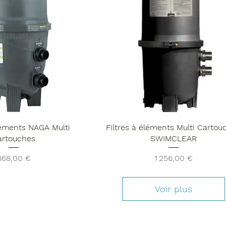
éléments NAGA Multi
Filtres à éléments Multi Cartou
artouches
SWIMCLEAR
rix
Prix
868,00 €
1 256,00 €
Voir plus