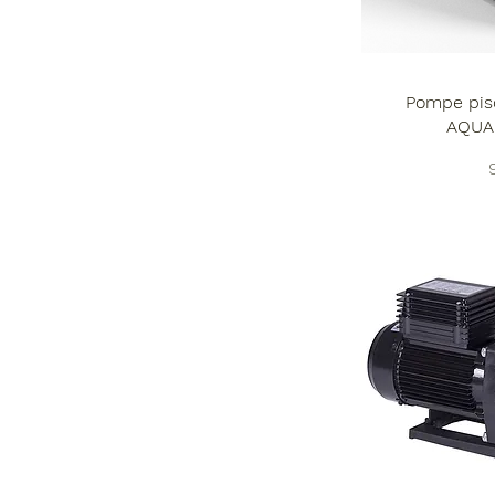
Pompe pis
AQUA
P