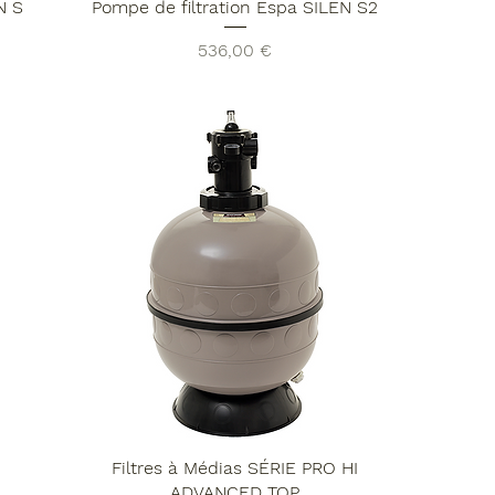
N S
Pompe de filtration Espa SILEN S2
Prix
536,00 €
Filtres à Médias SÉRIE PRO HI
ADVANCED TOP