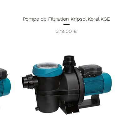
S
Pompe de Filtration Kripsol Koral KSE
Prix
379,00 €