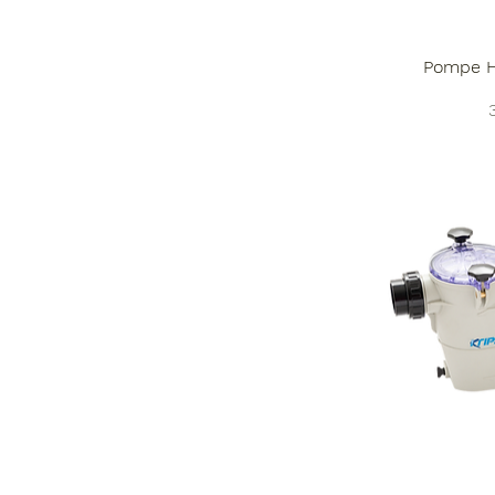
Pompe H
P