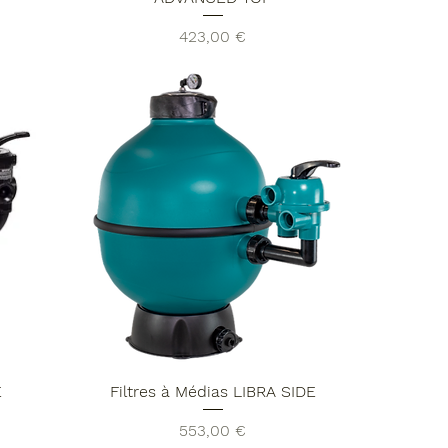
Prix
423,00 €
E
Filtres à Médias LIBRA SIDE
Prix
553,00 €