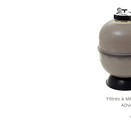
Filtres à 
ADV
P