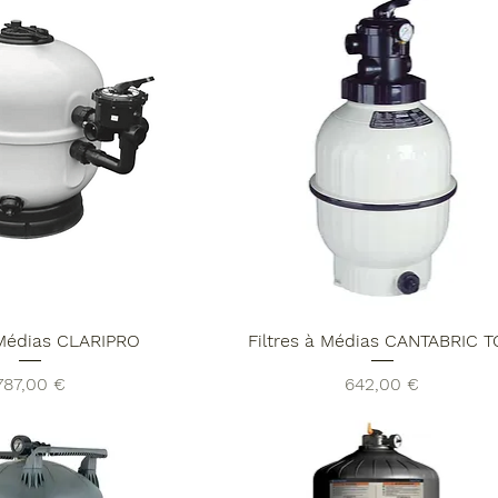
 Médias CLARIPRO
Filtres à Médias CANTABRIC 
Prix
Prix
787,00 €
642,00 €