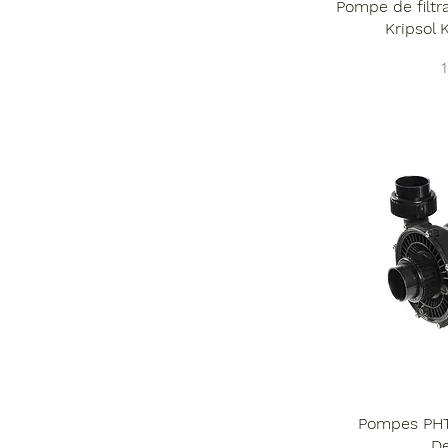
Pompe de filtra
Kripsol 
P
Pompes PHT
D