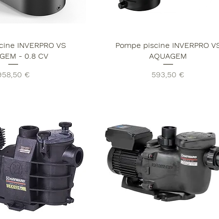
cine INVERPRO VS
Pompe piscine INVERPRO V
GEM - 0.8 CV
AQUAGEM
rix
Prix
958,50 €
593,50 €