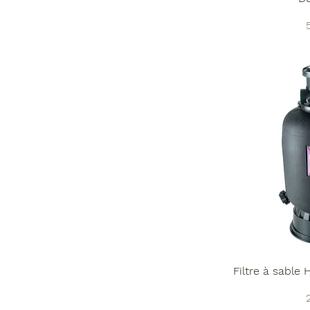
P
Filtre à sable
P