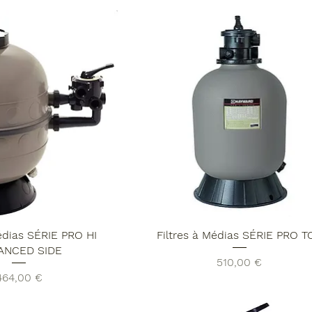
Médias SÉRIE PRO HI
Filtres à Médias SÉRIE PRO T
ANCED SIDE
Prix
510,00 €
rix
464,00 €