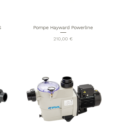
S
Pompe Hayward Powerline
Prix
210,00 €