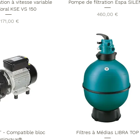
tion à vitesse variable
Pompe de filtration Espa SILE
Koral KSE VS 150
Prix
460,00 €
rix
1 171,00 €
 - Compatible bloc
Filtres à Médias LIBRA TOP
esjoyaux®