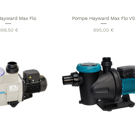
ayward Max Flo
Pompe Hayward Max Flo V
rix
Prix
398,50 €
695,00 €