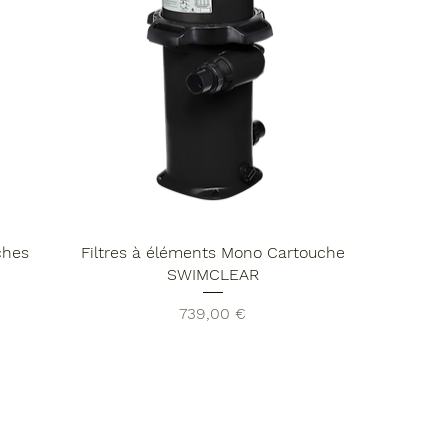
ches
Filtres à éléments Mono Cartouche
SWIMCLEAR
Prix
739,00 €