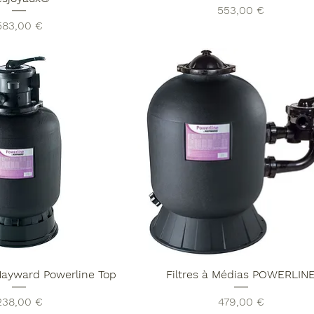
Prix
553,00 €
rix
583,00 €
 Hayward Powerline Top
Filtres à Médias POWERLIN
rix
Prix
238,00 €
479,00 €