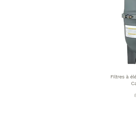
Filtres à 
C
P