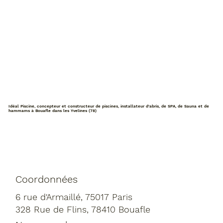
Idéal Piscine, concepteur et constructeur de piscines, installateur d'abris, de SPA, de Sauna et de
hammams à Bouafle dans les Yvelines (78)
Coordonnées
6 rue d'Armaillé, 75017 Paris
328 Rue de Flins, 78410 Bouafle