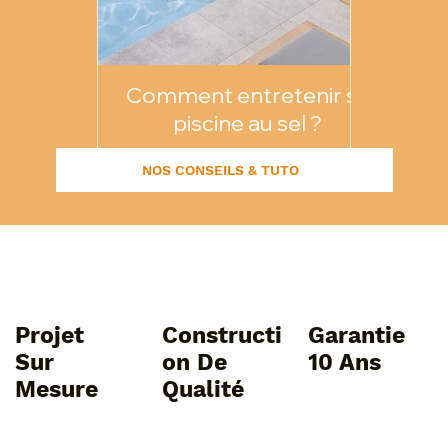
Comment entretenir sa
Les err
piscine au sel ?
de la 
NOS CONSEILS & TUTO
Projet
Constructi
Garantie
Sur
On De
10 Ans
Mesure
Qualité