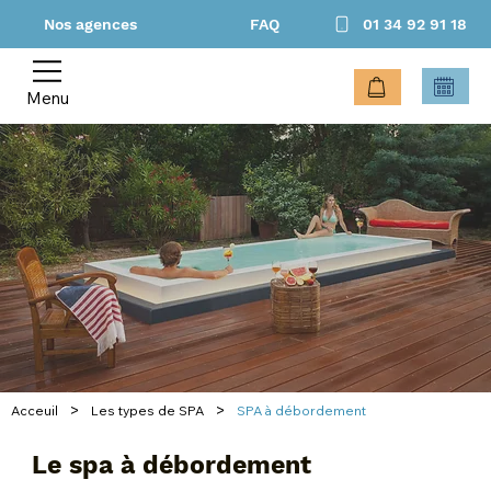
Nos agences
FAQ
01 34 92 91 18
Menu
>
>
Acceuil
Les types de SPA
SPA à débordement
Le spa à débordement