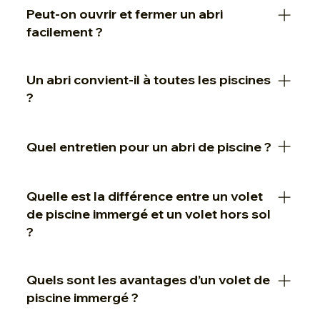
Peut-on ouvrir et fermer un abri
de plusieurs degrés, surtout avec un abri bas.
facilement ?
Oui, selon le modèle, l’ouverture peut être
Un abri convient-il à toutes les piscines
coulissante, télescopique ou motorisée.
?
La majorité des piscines peuvent être équipées,
Quel entretien pour un abri de piscine ?
avec des modèles adaptés aux bassins
rectangulaires ou formes libres.
Un nettoyage régulier des vitrages et rails suffit
Quelle est la différence entre un volet
pour assurer sa durabilité.
de piscine immergé et un volet hors sol
?
Le volet immergé est installé sous la surface de
Quels sont les avantages d’un volet de
l'eau, dissimulé dans un coffre, offrant une
piscine immergé ?
intégration esthétique. Contrairement au volet
hors sol, il ne modifie pas l’apparence du bassin.